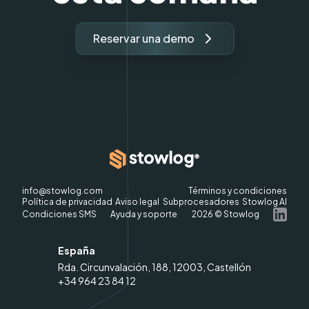
Reservar una demo
info@stowlog.com
Términos y condiciones
Política de privacidad
Aviso legal
Subprocesadores
Stowlog AI
Condiciones SMS
Ayuda y soporte
2026
© Stowlog
España
Rda. Circunvalación, 188, 12003, Castellón
+34 964 23 84 12