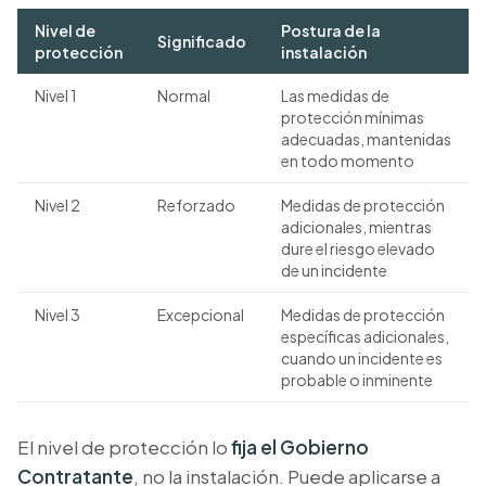
Nivel de
Postura de la
Significado
protección
instalación
Nivel 1
Normal
Las medidas de
protección mínimas
adecuadas, mantenidas
en todo momento
Nivel 2
Reforzado
Medidas de protección
adicionales, mientras
dure el riesgo elevado
de un incidente
Nivel 3
Excepcional
Medidas de protección
específicas adicionales,
cuando un incidente es
probable o inminente
El nivel de protección lo
fija el Gobierno
Contratante
, no la instalación. Puede aplicarse a