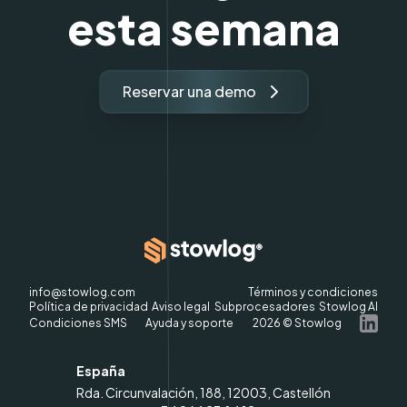
esta semana
Reservar una demo
info@stowlog.com
Términos y condiciones
Política de privacidad
Aviso legal
Subprocesadores
Stowlog AI
Condiciones SMS
Ayuda y soporte
2026
© Stowlog
España
Rda. Circunvalación, 188, 12003, Castellón