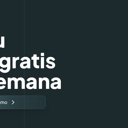
u
gratis
semana
emo