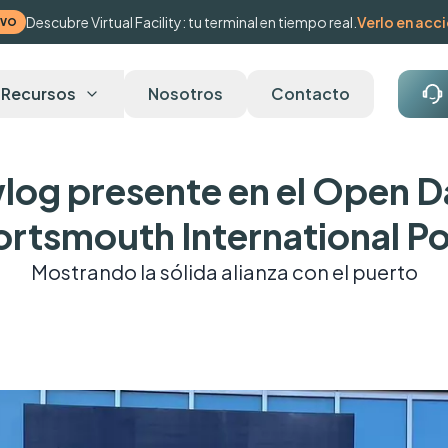
Descubre Virtual Facility: tu terminal en tiempo real.
Verlo en acc
EVO
Recursos
Nosotros
Contacto
log presente en el Open D
ortsmouth International Po
Mostrando la sólida alianza con el puerto