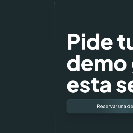
Pide t
demo 
esta 
Reservar una d