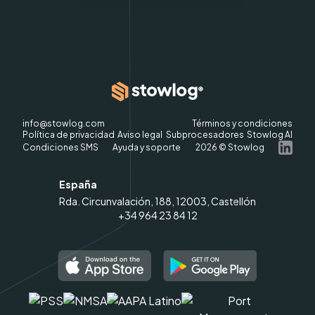
info@stowlog.com
Términos y condiciones
Política de privacidad
Aviso legal
Subprocesadores
Stowlog AI
Condiciones SMS
Ayuda y soporte
2026
© Stowlog
España
Rda. Circunvalación, 188, 12003, Castellón
+34 964 23 84 12